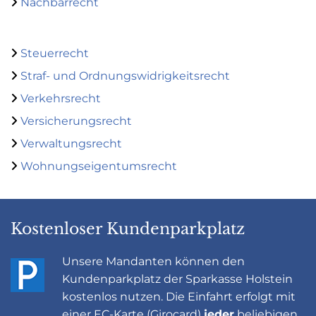
Nachbarrecht

Steuerrecht

Straf- und Ordnungswidrigkeitsrecht

Verkehrsrecht

Versicherungsrecht

Verwaltungsrecht

Wohnungseigentumsrecht

Kostenloser Kundenparkplatz
Unsere Mandanten können den
Kundenparkplatz der Sparkasse Holstein
kostenlos nutzen. Die Einfahrt erfolgt mit
einer EC-Karte (Girocard)
jeder
beliebigen