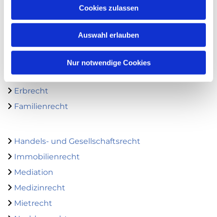
Fachgebiete
Cookies zulassen
Notarielles

Auswahl erlauben
Arbeitsrecht

Bank- und Kapitalmarktrecht

Nur notwendige Cookies
Bau- und Architektenrecht

Erbrecht

Familienrecht

Handels- und Gesellschaftsrecht

Immobilienrecht

Mediation

Medizinrecht

Mietrecht
