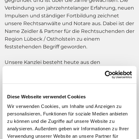
gegründet und ist über die Jahre gewachsen. Die
Verbindung von jahrzehntelanger Erfahrung, neuen
Impulsen und ständiger Fortbildung zeichnet
unsere Rechtsanwälte und Notare aus. Dabei ist der
Name Zeidler & Partner für die Rechtsuchenden der
Region Lübeck / Ostholstein zu einem
feststehenden Begriff geworden.
Unsere Kanzlei besteht heute aus den
Rechtsanwälten und Notaren Holger Röske und
Thomas Biernath, Rechtsanwältin und Notarin Dr.
Silke Reimer und Rechtsanwältin Ina Muxfeldt, die
alle gleichzeitig auch Fachanwälte sind, sowie aus
Diese Webseite verwendet Cookies
Rechtsanwalt und Notar a. D. Klaus Nentwig,
Wir verwenden Cookies, um Inhalte und Anzeigen zu
Rechtsanwalt Lennardt Henke und Rechtsanwältin
personalisieren, Funktionen für soziale Medien anbieten
Annkathrin Jedtberg.
zu können und die Zugriffe auf unsere Website zu
analysieren. Außerdem geben wir Informationen zu Ihrer
Verwendung unserer Website an unsere Partner für