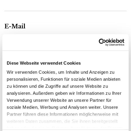
E-Mail
biernath@zeidler-partner.de

Diese Webseite verwendet Cookies
Notarielles
Wir verwenden Cookies, um Inhalte und Anzeigen zu
personalisieren, Funktionen für soziale Medien anbieten
0451 20096-35

zu können und die Zugriffe auf unsere Website zu
0451 20096-61
analysieren. Außerdem geben wir Informationen zu Ihrer

Verwendung unserer Website an unsere Partner für
soziale Medien, Werbung und Analysen weiter. Unsere
Partner führen diese Informationen möglicherweise mit
weiteren Daten zusammen, die Sie ihnen bereitgestellt
Sekretariat Thomas Biernath
haben oder die sie im Rahmen Ihrer Nutzung der Dienste